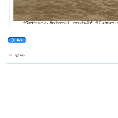
会議が行われたアシ原の中の会議場、建物の中は快適で周囲は自然がい