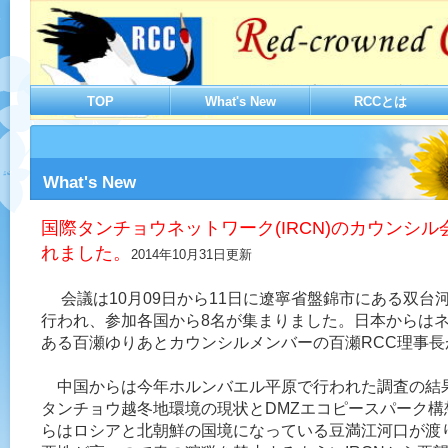
TOP
What's New
RCCとは
What's New
国際タンチョウネットワーク(IRCN)のカウンシ
れました。
2014年10月31日更新
会議は10月09日から11日に遼寧省盤錦市にある双台
行われ、参加各国から8名が集まりました。日本からは
ある百瀬ゆりあとカウンシルメンバーの百瀬RCC理事
中国からは今年ホルンバエル平原で行われた調査の結
タンチョウ越冬地環境の現状とDMZエコピースパーク構
らはロシアと北朝鮮の国境になっている豆満江河口が渡