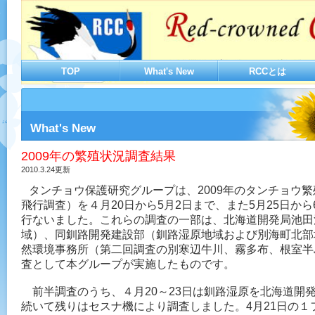
TOP
What's New
RCCとは
What's New
2009年の繁殖状況調査結果
2010.3.24更新
タンチョウ保護研究グループは、2009年のタンチョウ
飛行調査）を４月20日から5月2日まで、また5月25日から
行ないました。これらの調査の一部は、北海道開発局池田
域）、同釧路開発建設部（釧路湿原地域および別海町北部
然環境事務所（第二回調査の別寒辺牛川、霧多布、根室半
査として本グループが実施したものです。
前半調査のうち、４月20～23日は釧路湿原を北海道開
続いて残りはセスナ機により調査しました。4月21日の１フ