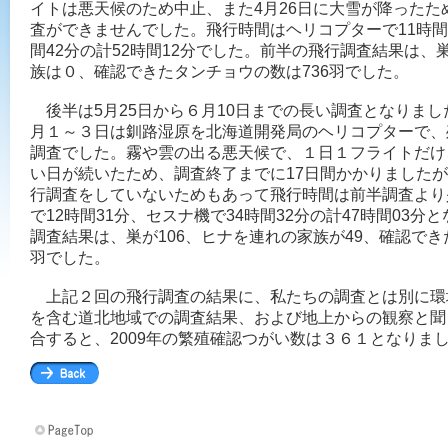
イトは悪天候のため中止、また4月26日に大雪が降ったた
査ができませんでした。飛行時間はヘリコプターで11時間3
間42分の計52時間12分でした。前半の飛行調査結果は、
族は０、確認できたタンチョウの数は736羽でした。
後半は5月25日から６月10日までの長い調査となりま
月１～３日は釧路湿原を北海道開発局のヘリコプターで、
調査でした。霧や雲の出る悪天候で、１日１フライトだけ
い日が続いたため、調査終了までに17日間かかりました
行調査をしていないためもあって飛行時間は前半調査より
で12時間31分、セスナ機で34時間32分の計47時間03
調査結果は、巣が106、ヒナを連れの家族が49、確認でき
羽でした。
上記２回の飛行調査の結果に、私たちの調査とは別に環
を含む道北地域での調査結果、および地上からの観察と聞
合すると、2009年の繁殖確認つがい数は３６１となりま