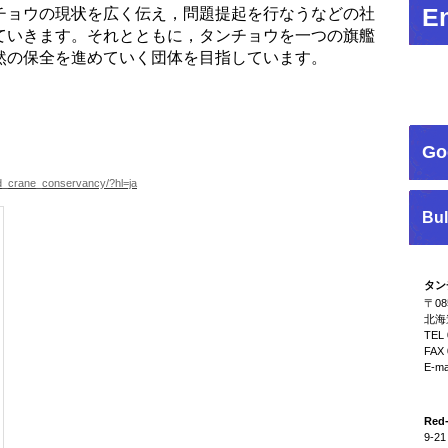
En
チョウの現状を広く伝え，問題提起を行なうなどの社
ていきます。それとともに，タンチョウを一つの旗艦
然の保全を進めていく団体を目指しています。
Go
d_crane_conservancy/?hl=ja
Bul
タン
〒08
北海
TEL 
FAX 
E-ma
Red
9-21