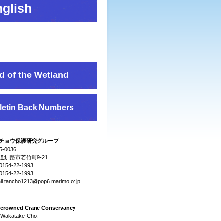
glish
d of the Wetland
letin Back Numbers
チョウ保護研究グループ
5-0036
道釧路市若竹町9-21
0154-22-1993
0154-22-1993
il tancho1213@pop6.marimo.or.jp
-crowned Crane Conservancy
 Wakatake-Cho,